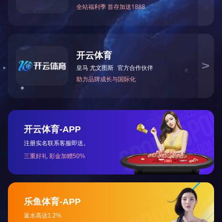
让真实触手可及
TELLYES VIRTUALLY REAL
股票代码 ：
833047
地址：天津市华苑产业区海泰西路18号西6-A座2F、3F
邮编：300384
电话：4006-355-510
022-83711066
传真：022-83711065
Email：tellyes@arkiklub.com
For international business:
info@arkiklub.com