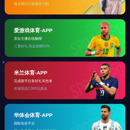
星空体育·星空网页版网站入口-星空（中国）
上一页
1
2
3
4
下一页
尾页
让真实触手可及
TELLYES VIRTUALLY REAL
股票代码 ：
833047
地址：天津市华苑产业区海泰西路18号西6-A座2F、3F
邮编：300384
电话：4006-355-510
022-83711066
传真：022-83711065
Email：tellyes@arkiklub.com
For international business: